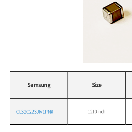
Samsung
Size
CL32C223JIV1PN#
1210 inch