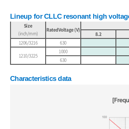
Lineup for CLLC resonant high voltag
Size
RatedVoltage (V)
(inch/mm)
8.2
1206/3216
630
1000
1210/3225
630
Characteristics data