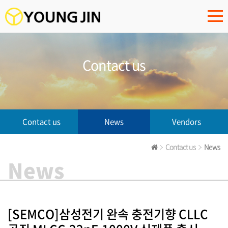
Contact us
Contact us
News
Vendors
Contact us
News
News
[SEMCO]삼성전기 완속 충전기향 CLLC